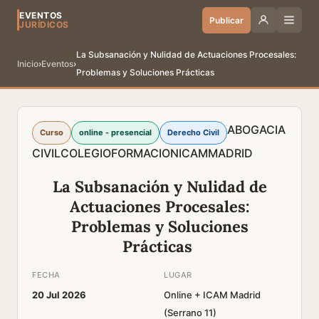
EVENTOS
Publicar
JURÍDICOS
La Subsanación y Nulidad de Actuaciones Procesales:
Inicio
›
Eventos
›
Problemas y Soluciones Prácticas
ABOGACIA
Curso
online - presencial
Derecho Civil
CIVIL
COLEGIO
FORMACION
ICAM
MADRID
La Subsanación y Nulidad de
Actuaciones Procesales:
Problemas y Soluciones
Prácticas
FECHA
LUGAR
20 Jul 2026
Online + ICAM Madrid
(Serrano 11)