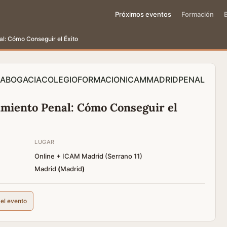
Próximos eventos
Formación
al: Cómo Conseguir el Éxito
ABOGACIA
COLEGIO
FORMACION
ICAM
MADRID
PENAL
imiento Penal: Cómo Conseguir el
LUGAR
Online + ICAM Madrid (Serrano 11)
Madrid
(
Madrid
)
del evento