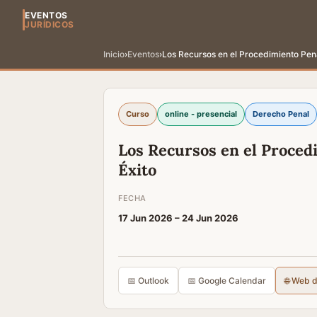
EVENTOS
JURÍDICOS
Inicio
›
Eventos
›
Los Recursos en el Procedimiento Pen
Curso
online - presencial
Derecho Penal
Los Recursos en el Proced
Éxito
FECHA
17 Jun 2026 –
24 Jun 2026
📅 Outlook
📅 Google Calendar
🌐 Web 