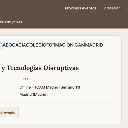
Próximos eventos
Formación
as Disruptivas
ABOGACIA
COLEGIO
FORMACION
ICAM
MADRID
 y Tecnologías Disruptivas
LUGAR
Online + ICAM Madrid (Serrano 11)
Madrid
(
Madrid
)
del evento