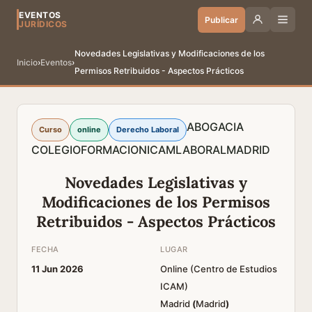
EVENTOS
Publicar
JURÍDICOS
Novedades Legislativas y Modificaciones de los
Inicio
›
Eventos
›
Permisos Retribuidos - Aspectos Prácticos
ABOGACIA
Curso
online
Derecho Laboral
COLEGIO
FORMACION
ICAM
LABORAL
MADRID
Novedades Legislativas y
Modificaciones de los Permisos
Retribuidos - Aspectos Prácticos
FECHA
LUGAR
11 Jun 2026
Online (Centro de Estudios
ICAM)
Madrid
(
Madrid
)