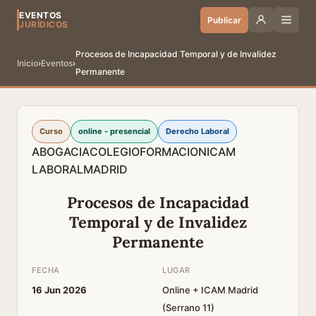
EVENTOS
Publicar
JURÍDICOS
Procesos de Incapacidad Temporal y de Invalidez
Inicio
›
Eventos
›
Permanente
Curso
online - presencial
Derecho Laboral
ABOGACIA
COLEGIO
FORMACION
ICAM
LABORAL
MADRID
Procesos de Incapacidad
Temporal y de Invalidez
Permanente
FECHA
LUGAR
16 Jun 2026
Online + ICAM Madrid
(Serrano 11)