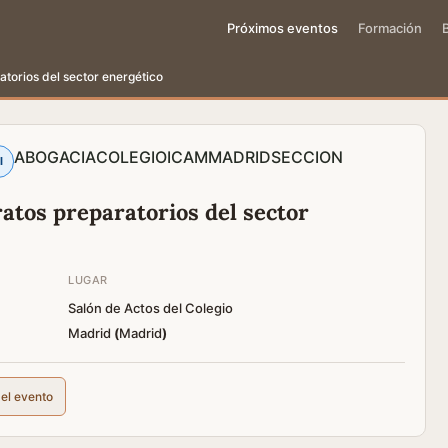
Próximos eventos
Formación
atorios del sector energético
ABOGACIA
COLEGIO
ICAM
MADRID
SECCION
l
atos preparatorios del sector
LUGAR
Salón de Actos del Colegio
Madrid
(
Madrid
)
del evento