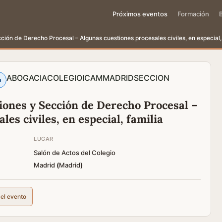
Próximos eventos
Formación
ión de Derecho Procesal – Algunas cuestiones procesales civiles, en especial, 
ABOGACIA
COLEGIO
ICAM
MADRID
SECCION
a
iones y Sección de Derecho Procesal –
es civiles, en especial, familia
LUGAR
Salón de Actos del Colegio
Madrid
(
Madrid
)
del evento