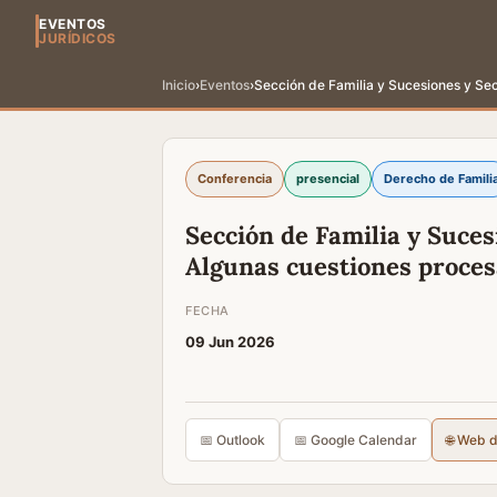
EVENTOS
JURÍDICOS
Inicio
›
Eventos
›
Sección de Familia y Sucesiones y Secc
Conferencia
presencial
Derecho de Famili
Sección de Familia y Suces
Algunas cuestiones procesal
FECHA
09 Jun 2026
📅 Outlook
📅 Google Calendar
🌐 Web 