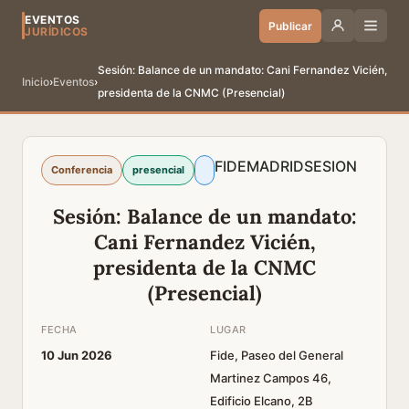
EVENTOS
Publicar
JURÍDICOS
Sesión: Balance de un mandato: Cani Fernandez Vicién,
Inicio
›
Eventos
›
presidenta de la CNMC (Presencial)
FIDE
MADRID
SESION
Conferencia
presencial
Sesión: Balance de un mandato:
Cani Fernandez Vicién,
presidenta de la CNMC
(Presencial)
FECHA
LUGAR
10 Jun 2026
Fide, Paseo del General
Martinez Campos 46,
Edificio Elcano, 2B