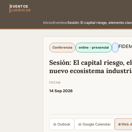
EVENTOS
JURÍDICOS
Inicio
›
Eventos
›
Sesión: El capital riesgo, elemento cla
FIDE
M
Conferencia
online - presencial
Sesión: El capital riesgo, 
nuevo ecosistema industria
FECHA
14 Sep 2026
📅 Outlook
📅 Google Calendar
🌐 Web 