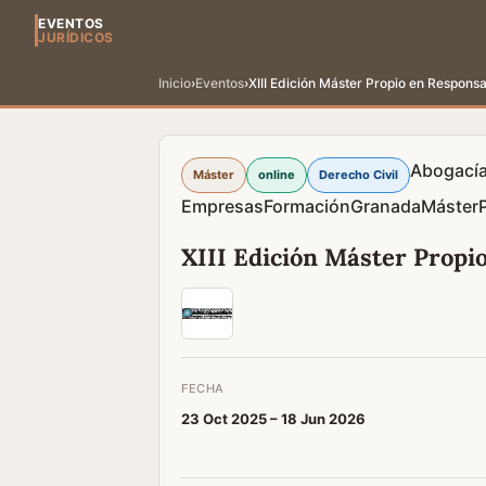
EVENTOS
JURÍDICOS
Inicio
›
Eventos
›
XIII Edición Máster Propio en Responsa
Abogací
Máster
online
Derecho Civil
Empresas
Formación
Granada
Máster
XIII Edición Máster Propio
FECHA
23 Oct 2025 –
18 Jun 2026