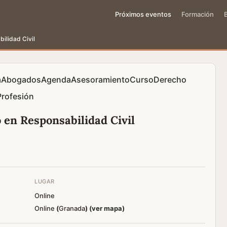
Próximos eventos
Formación
bilidad Civil
a
Abogados
Agenda
Asesoramiento
Curso
Derecho
Profesión
 en Responsabilidad Civil
LUGAR
Online
Online
(
Granada
)
(ver mapa)