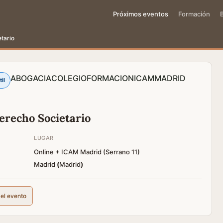
Próximos eventos
Formación
tario
ABOGACIA
COLEGIO
FORMACION
ICAM
MADRID
il
erecho Societario
LUGAR
Online + ICAM Madrid (Serrano 11)
Madrid
(
Madrid
)
del evento