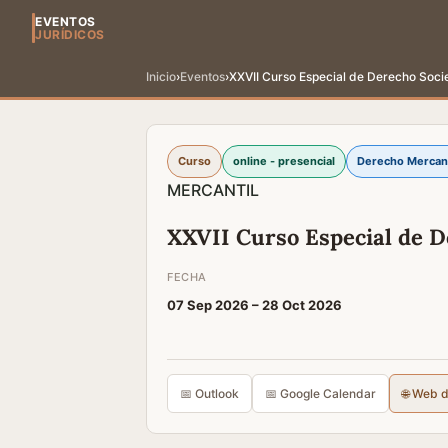
EVENTOS
JURÍDICOS
Inicio
›
Eventos
›
XXVII Curso Especial de Derecho Socie
Curso
online - presencial
Derecho Mercant
MERCANTIL
XXVII Curso Especial de D
FECHA
07 Sep 2026 –
28 Oct 2026
📅 Outlook
📅 Google Calendar
🌐 Web 