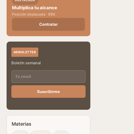
DESTACADO
Multiplica tu alcance
Posición destacada · 99€
Contratar
NEWSLETTER
Boletín semanal
Suscribirme
Materias