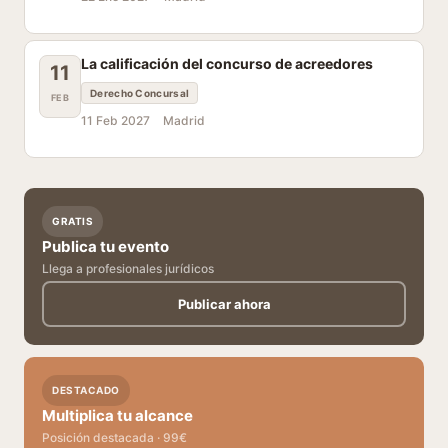
La calificación del concurso de acreedores
11
Derecho Concursal
FEB
11 Feb 2027
Madrid
GRATIS
Publica tu evento
Llega a profesionales jurídicos
Publicar ahora
DESTACADO
Multiplica tu alcance
Posición destacada · 99€