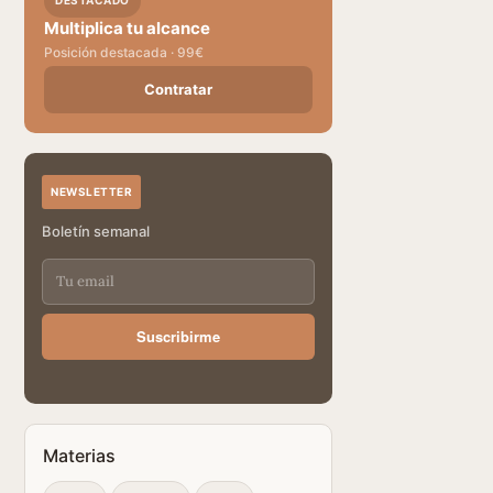
DESTACADO
Multiplica tu alcance
Posición destacada · 99€
Contratar
NEWSLETTER
Boletín semanal
Suscribirme
Materias