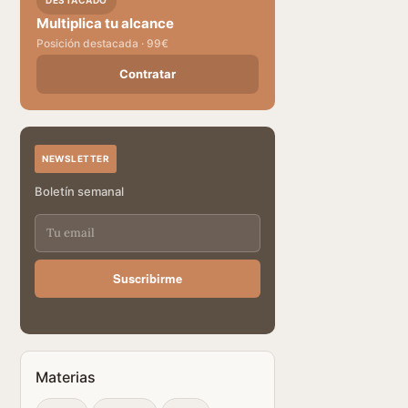
DESTACADO
Multiplica tu alcance
Posición destacada · 99€
Contratar
NEWSLETTER
Boletín semanal
Suscribirme
Materias