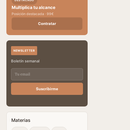
DESTACADO
Multiplica tu alcance
Posición destacada · 99€
Contratar
NEWSLETTER
Boletín semanal
Suscribirme
Materias