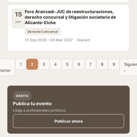
Foro Aranzadi-JUC de reestructuraciones,
15
derecho concursal y litigación societaria de
Alicante-Elche
SEP
Derecho Concursal
15 Sep 2026 –
09 Mar 2027
Alacant
1
2
3
4
5
6
7
8
9
Siguie
terior
›
GRATIS
Publica tu evento
Llega a profesionales jurídicos
Publicar ahora