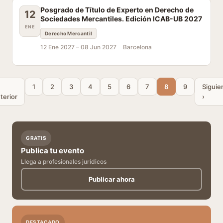
Posgrado de Título de Experto en Derecho de
12
Sociedades Mercantiles. Edición ICAB-UB 2027
ENE
Derecho Mercantil
12 Ene 2027 –
08 Jun 2027
Barcelona
1
2
3
4
5
6
7
8
9
Siguie
terior
›
GRATIS
Publica tu evento
Llega a profesionales jurídicos
Publicar ahora
DESTACADO