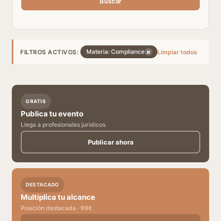
Buscar
×
Materia: Compliance
FILTROS ACTIVOS:
Limpiar todos
GRATIS
Publica tu evento
Llega a profesionales jurídicos
Publicar ahora
DESTACADO
Multiplica tu alcance
Posición destacada · 99€