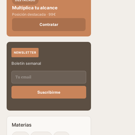
DESTACADO
Multiplica tu alcance
Posición destacada · 99€
Contratar
NEWSLETTER
Boletín semanal
Suscribirme
Materias