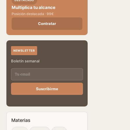
DESTACADO
Multiplica tu alcance
Posición destacada · 99€
Contratar
NEWSLETTER
Boletín semanal
Suscribirme
Materias