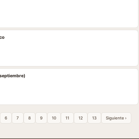
co
e septiembre)
6
7
8
9
10
11
12
13
Siguiente ›