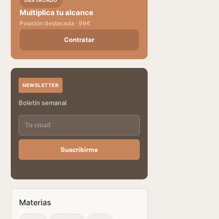
DESTACADO
Multiplica tu alcance
Posición destacada · 99€
Contratar
NEWSLETTER
Boletín semanal
Suscribirme
Materias