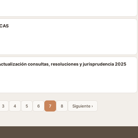
ICAS
ualización consultas, resoluciones y jurisprudencia 2025
3
4
5
6
7
8
Siguiente ›