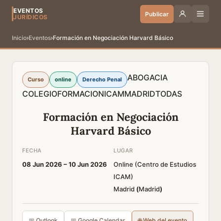
EVENTOS
Publicar
JURÍDICOS
Inicio
›
Eventos
›
Formación en Negociación Harvard Básico
ABOGACIA
Curso
online
Derecho Penal
COLEGIO
FORMACION
ICAM
MADRID
TODAS
Formación en Negociación
Harvard Básico
FECHA
LUGAR
08 Jun 2026 –
10 Jun 2026
Online (Centro de Estudios
ICAM)
Madrid
(
Madrid
)
📅 Outlook
📅 Google Calendar
🌐 Web del evento