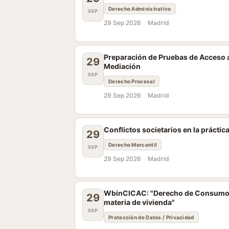
Derecho Administrativo
SEP
29 Sep 2026
Madrid
Preparación de Pruebas de Acceso a
29
Mediación
SEP
Derecho Procesal
29 Sep 2026
Madrid
Conflictos societarios en la práctica
29
Derecho Mercantil
SEP
29 Sep 2026
Madrid
WbinCICAC: "Derecho de Consumo y
29
materia de vivienda"
SEP
Protección de Datos / Privacidad