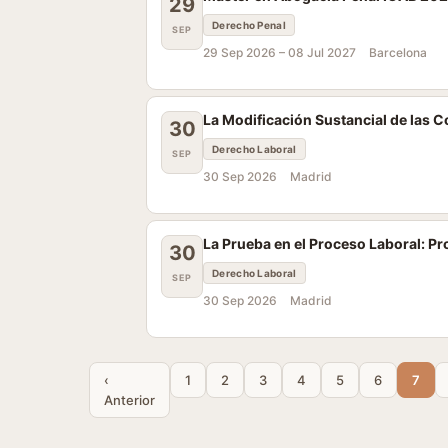
29
Derecho Penal
SEP
29 Sep 2026 –
08 Jul 2027
Barcelona
La Modificación Sustancial de las 
30
Derecho Laboral
SEP
30 Sep 2026
Madrid
La Prueba en el Proceso Laboral: Pr
30
Derecho Laboral
SEP
30 Sep 2026
Madrid
‹
1
2
3
4
5
6
7
Anterior