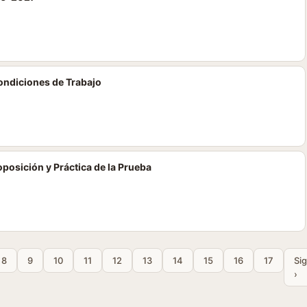
Condiciones de Trabajo
oposición y Práctica de la Prueba
8
9
10
11
12
13
14
15
16
17
Si
›