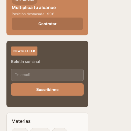
DESTACADO
Multiplica tu alcance
Posición destacada · 99€
Contratar
NEWSLETTER
Boletín semanal
Suscribirme
Materias