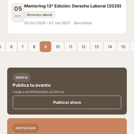
Mentoring 13ª Edición: Derecho Laboral (2026)
05
Derecho Laboral
OCT
05 Oct 2026 –
07 Jun 2027
Barcelona
5
6
7
8
9
10
11
12
13
14
15
GRATIS
Publica tu evento
Llega a profesionales jurídicos
Publicar ahora
DESTACADO