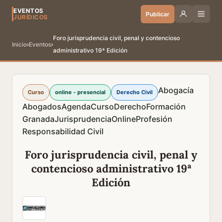
EVENTOS
Publicar
JURÍDICOS
Foro jurisprudencia civil, penal y contencioso
Inicio
›
Eventos
›
administrativo 19ª Edición
Abogacía
Curso
online - presencial
Derecho Civil
Abogados
Agenda
Curso
Derecho
Formación
Granada
Jurisprudencia
Online
Profesión
Responsabilidad Civil
Foro jurisprudencia civil, penal y
contencioso administrativo 19ª
Edición