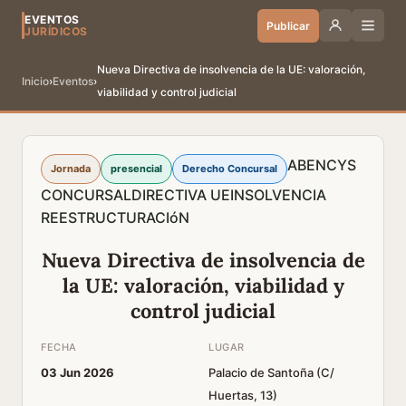
EVENTOS
Publicar
JURÍDICOS
Nueva Directiva de insolvencia de la UE: valoración,
Inicio
›
Eventos
›
viabilidad y control judicial
ABENCYS
Jornada
presencial
Derecho Concursal
CONCURSAL
DIRECTIVA UE
INSOLVENCIA
REESTRUCTURACIóN
Nueva Directiva de insolvencia de
la UE: valoración, viabilidad y
control judicial
FECHA
LUGAR
03 Jun 2026
Palacio de Santoña (C/
Huertas, 13)