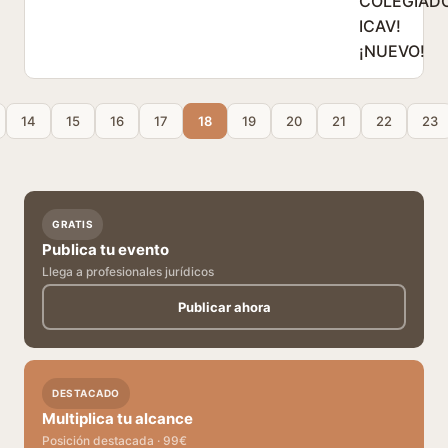
14
15
16
17
18
19
20
21
22
23
GRATIS
Publica tu evento
Llega a profesionales jurídicos
Publicar ahora
DESTACADO
Multiplica tu alcance
Posición destacada · 99€