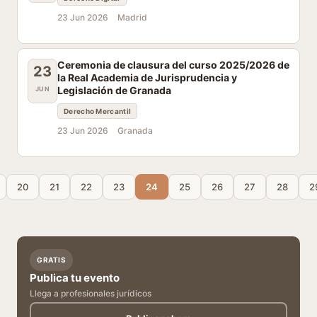
23 Jun 2026
Madrid
Ceremonia de clausura del curso 2025/2026 de
23
la Real Academia de Jurisprudencia y
Legislación de Granada
JUN
Derecho Mercantil
23 Jun 2026
Granada
20
21
22
23
24
25
26
27
28
2
GRATIS
Publica tu evento
Llega a profesionales jurídicos