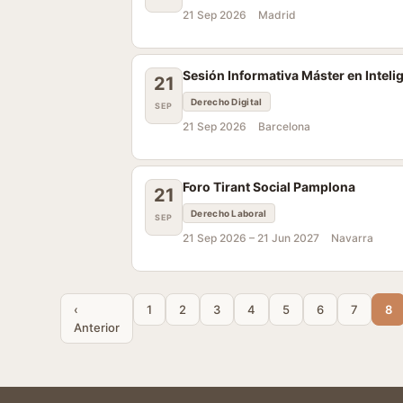
21 Sep 2026
Madrid
Sesión Informativa Máster en Intelig
21
Derecho Digital
SEP
21 Sep 2026
Barcelona
Foro Tirant Social Pamplona
21
Derecho Laboral
SEP
21 Sep 2026 –
21 Jun 2027
Navarra
‹
1
2
3
4
5
6
7
8
Anterior