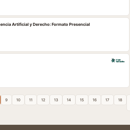
encia Artificial y Derecho: Formato Presencial
9
10
11
12
13
14
15
16
17
18