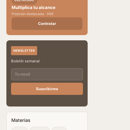
DESTACADO
Multiplica tu alcance
Posición destacada · 99€
Contratar
NEWSLETTER
Boletín semanal
Suscribirme
Materias