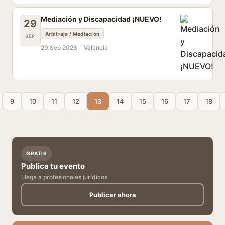
Mediación y Discapacidad ¡NUEVO!
29
Arbitraje / Mediación
SEP
29 Sep 2026
València
9
10
11
12
13
14
15
16
17
18
GRATIS
Publica tu evento
Llega a profesionales jurídicos
Publicar ahora