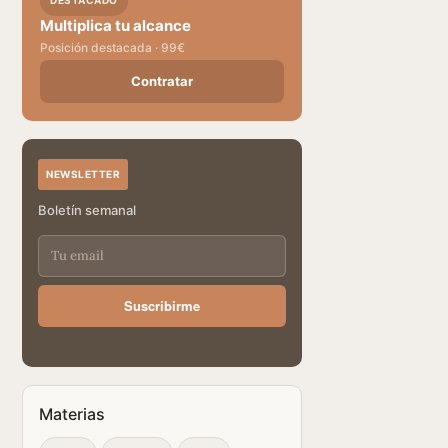
DESTACADO
Multiplica tu alcance
Posición destacada · 99€
Contratar
NEWSLETTER
Boletín semanal
Suscribirme
Materias