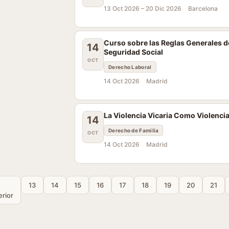
13 Oct 2026 –
20 Dic 2026
Barcelona
Curso sobre las Reglas Generales de
14
Seguridad Social
OCT
Derecho Laboral
14 Oct 2026
Madrid
La Violencia Vicaria Como Violenci
14
Derecho de Familia
OCT
14 Oct 2026
Madrid
13
14
15
16
17
18
19
20
21
erior