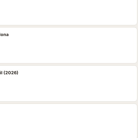
lona
il (2026)