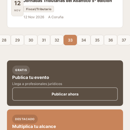
Jornadas Tributarias del Atlántico 5ª edición
12
Fiscal/Tributario
NOV
12 Nov 2026
A Coruña
28
29
30
31
32
33
34
35
36
37
GRATIS
Publica tu evento
Llega a profesionales jurídicos
Publicar ahora
DESTACADO
Multiplica tu alcance